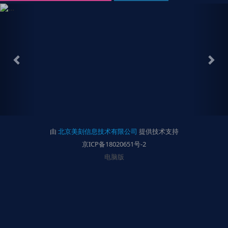
P
N
r
e
e
x
v
t
i
o
u
s
由
北京美刻信息技术有限公司
提供技术支持
京ICP备18020651号-2
电脑版